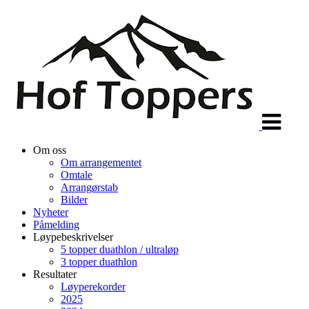
Veksle
navigasjon
Om oss
Om arrangementet
Omtale
Arrangørstab
Bilder
Nyheter
Påmelding
Løypebeskrivelser
5 topper duathlon / ultraløp
3 topper duathlon
Resultater
Løyperekorder
2025