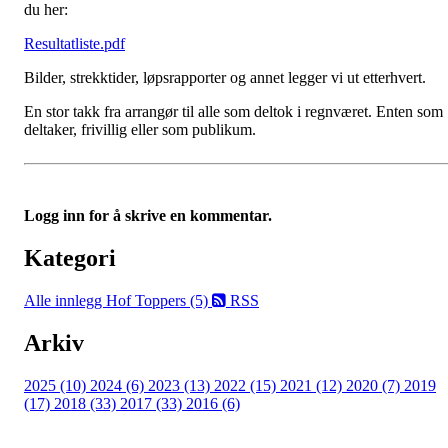
du her:
Resultatliste.pdf
Bilder, strekktider, løpsrapporter og annet legger vi ut etterhvert.
En stor takk fra arrangør til alle som deltok i regnværet. Enten som
deltaker, frivillig eller som publikum.
Logg inn for å skrive en kommentar.
Kategori
Alle innlegg
Hof Toppers (5)
RSS
Arkiv
2025 (10)
2024 (6)
2023 (13)
2022 (15)
2021 (12)
2020 (7)
2019
(17)
2018 (33)
2017 (33)
2016 (6)