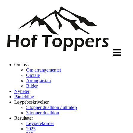
Veksle
navigasjon
Om oss
Om arrangementet
Omtale
Arrangørstab
Bilder
Nyheter
Påmelding
Løypebeskrivelser
5 topper duathlon / ultraløp
3 topper duathlon
Resultater
Løyperekorder
2025