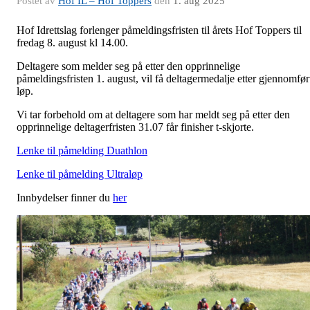
Postet av
Hof IL – Hof Toppers
den
1. aug 2025
Hof Idrettslag forlenger påmeldingsfristen til årets Hof Toppers til
fredag 8. august kl 14.00.
Deltagere som melder seg på etter den opprinnelige
påmeldingsfristen 1. august, vil få deltagermedalje etter gjennomfør
løp.
Vi tar forbehold om at deltagere som har meldt seg på etter den
opprinnelige deltagerfristen 31.07 får finisher t-skjorte.
Lenke til påmelding Duathlon
Lenke til påmelding Ultraløp
Innbydelser finner du
her