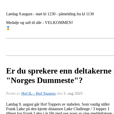
Lørdag 9.august - start kl 1230 - påmelding fra kl 1130
Medalje og saft til alle - VELKOMMEN!
Er du sprekere enn deltakerne 
"Norges Dummeste"?
Postet av
Hof IL – Hof Toppers
den
5. aug 2025
Lørdag 9. august går Hof Toppers av stabelen. Som vanlig stiller
Frank Løke på den kjente distansen Løke Challenge / 3 topper. I
tillegg har Frank Løke i år fått med seg noen av sine meddeltakere