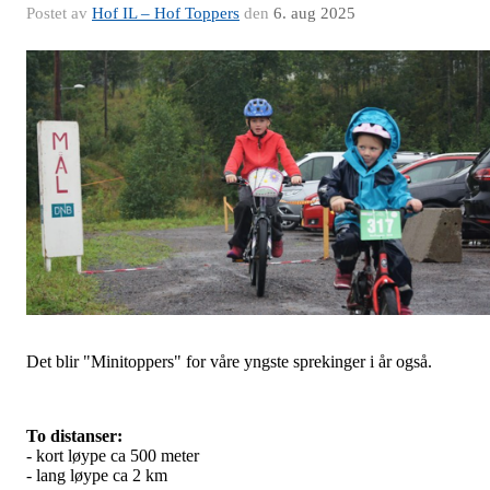
Postet av
Hof IL – Hof Toppers
den
6. aug 2025
Det blir "Minitoppers" for våre yngste sprekinger i år også.
To distanser:
-
kort løype ca 500 meter
- lang løype ca 2 km