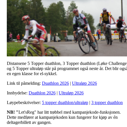
Distansene 5 Topper duathlon, 3 Topper duathlon (Løke Challenge
og 5 Topper ultraløp står på programmet også neste år. Det blir ogs
en egen klasse for el-sykkel.
Link til påmelding:
Duathlon 2026
|
Ultraløp 2026
Innbydelse:
Duathlon 2026
|
Ultraløp 2026
Løypebeskrivelser:
5 topper duathlon/ultraløp
|
3 topper duathlon
NB! "
Let'sReg" har litt trøbbel med kampanjekode-funksjonen.
Dette medfører at kampanjekoden kun fungerer for kjøp av én
deltagerbillett av gangen.