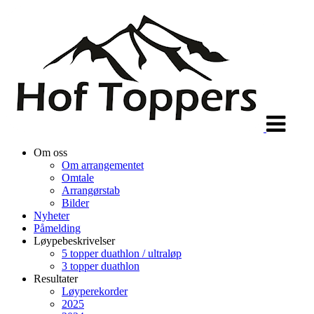
Veksle
navigasjon
Om oss
Om arrangementet
Omtale
Arrangørstab
Bilder
Nyheter
Påmelding
Løypebeskrivelser
5 topper duathlon / ultraløp
3 topper duathlon
Resultater
Løyperekorder
2025