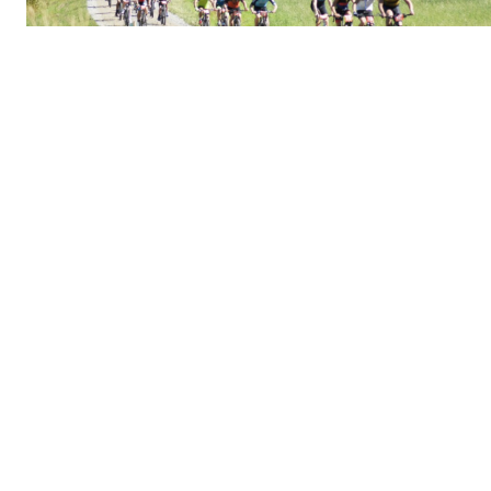
Egen El-Sykkel klasse i Løke
Challenge
Postet av
Hof IL – Hof Toppers
den
29. jul 2025
I Løke Challenge / 3 topper er det en egen klasse for El-sykkel.