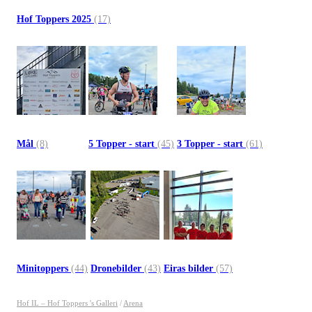
Hof Toppers 2025
(17)
Mål
(8)
5 Topper - start
(45)
3 Topper - start
(61)
Minitoppers
(44)
Dronebilder
(43)
Eiras bilder
(57)
Hof IL – Hof Toppers 's Galleri
/
Arena