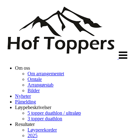
Veksle
navigasjon
Om oss
Om arrangementet
Omtale
Arrangørstab
Bilder
Nyheter
Påmelding
Løypebeskrivelser
5 topper duathlon / ultraløp
3 topper duathlon
Resultater
Løyperekorder
2025