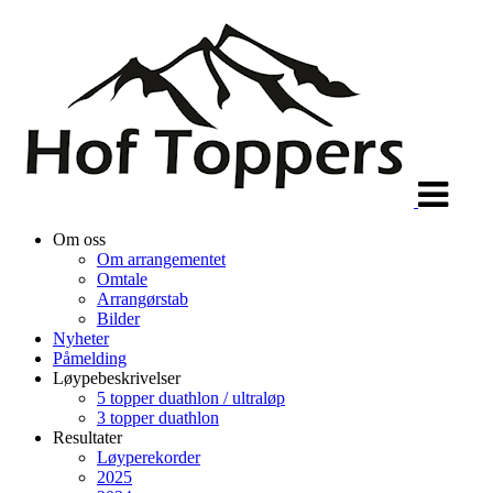
Veksle
navigasjon
Om oss
Om arrangementet
Omtale
Arrangørstab
Bilder
Nyheter
Påmelding
Løypebeskrivelser
5 topper duathlon / ultraløp
3 topper duathlon
Resultater
Løyperekorder
2025