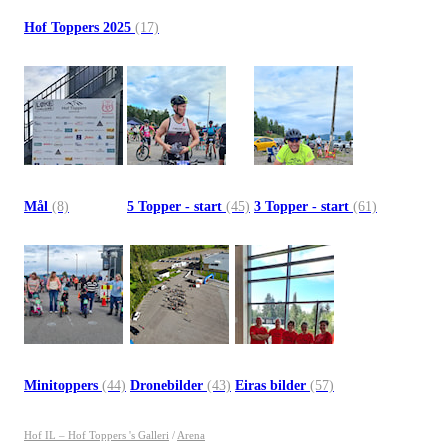
Hof Toppers 2025
(17)
Mål
(8)
5 Topper - start
(45)
3 Topper - start
(61)
Minitoppers
(44)
Dronebilder
(43)
Eiras bilder
(57)
Hof IL – Hof Toppers 's Galleri
/
Arena