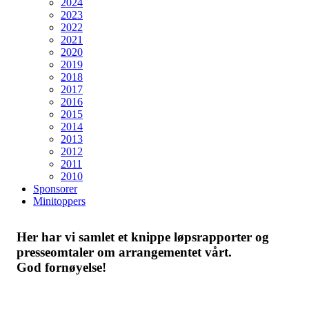
2024
2023
2022
2021
2020
2019
2018
2017
2016
2015
2014
2013
2012
2011
2010
Sponsorer
Minitoppers
Her har vi samlet et knippe løpsrapporter og
presseomtaler om arrangementet vårt.
God fornøyelse!