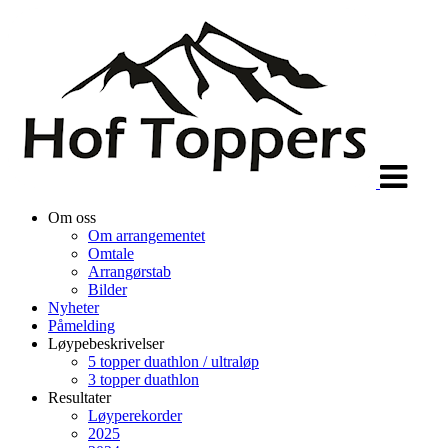
Veksle
navigasjon
Om oss
Om arrangementet
Omtale
Arrangørstab
Bilder
Nyheter
Påmelding
Løypebeskrivelser
5 topper duathlon / ultraløp
3 topper duathlon
Resultater
Løyperekorder
2025