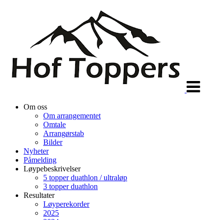
Veksle
navigasjon
Om oss
Om arrangementet
Omtale
Arrangørstab
Bilder
Nyheter
Påmelding
Løypebeskrivelser
5 topper duathlon / ultraløp
3 topper duathlon
Resultater
Løyperekorder
2025