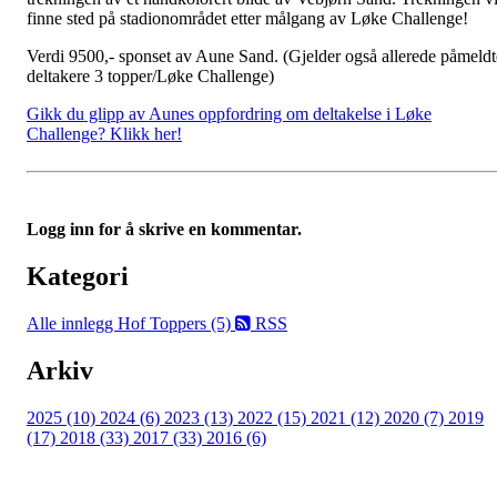
finne sted på stadionområdet etter målgang av Løke Challenge!
Verdi 9500,- sponset av Aune Sand. (Gjelder også allerede påmeldt
deltakere 3 topper/Løke Challenge)
Gikk du glipp av Aunes oppfordring om deltakelse i Løke
Challenge? Klikk her!
Logg inn for å skrive en kommentar.
Kategori
Alle innlegg
Hof Toppers (5)
RSS
Arkiv
2025 (10)
2024 (6)
2023 (13)
2022 (15)
2021 (12)
2020 (7)
2019
(17)
2018 (33)
2017 (33)
2016 (6)