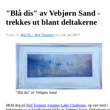
"Blå dis" av Vebjørn Sand -
trekkes ut blant deltakerne
Postet av
Hof IL – Hof Toppers
den
24. jul 2017
"Blå dis" av Vebjørn Sand
Meld deg på
Hof Toppers 3-topper Løke Challenge
, og vær med i
trekningen av et håndkolorert bilde av Vebjørn Sand. Trekningen vi