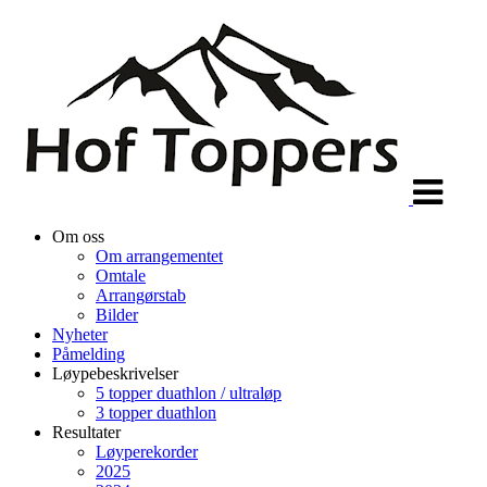
Veksle
navigasjon
Om oss
Om arrangementet
Omtale
Arrangørstab
Bilder
Nyheter
Påmelding
Løypebeskrivelser
5 topper duathlon / ultraløp
3 topper duathlon
Resultater
Løyperekorder
2025