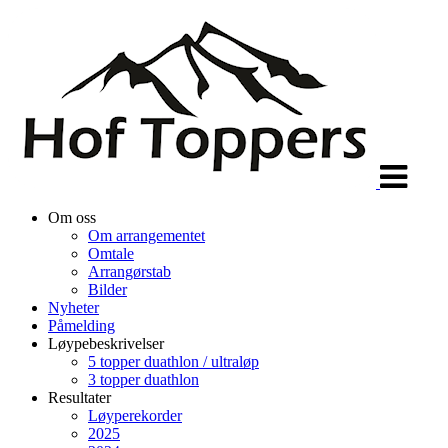
Veksle
navigasjon
Om oss
Om arrangementet
Omtale
Arrangørstab
Bilder
Nyheter
Påmelding
Løypebeskrivelser
5 topper duathlon / ultraløp
3 topper duathlon
Resultater
Løyperekorder
2025