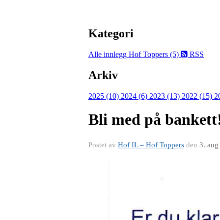
Kategori
Alle innlegg
Hof Toppers (5)
RSS
Arkiv
2025 (10)
2024 (6)
2023 (13)
2022 (15)
2
Bli med på bankett
Postet av
Hof IL – Hof Toppers
den
3. aug