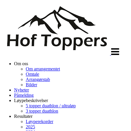
Veksle
navigasjon
Om oss
Om arrangementet
Omtale
Arrangørstab
Bilder
Nyheter
Påmelding
Løypebeskrivelser
5 topper duathlon / ultraløp
3 topper duathlon
Resultater
Løyperekorder
2025