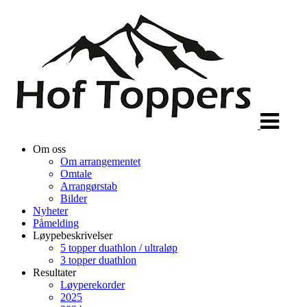
Veksle
navigasjon
Om oss
Om arrangementet
Omtale
Arrangørstab
Bilder
Nyheter
Påmelding
Løypebeskrivelser
5 topper duathlon / ultraløp
3 topper duathlon
Resultater
Løyperekorder
2025