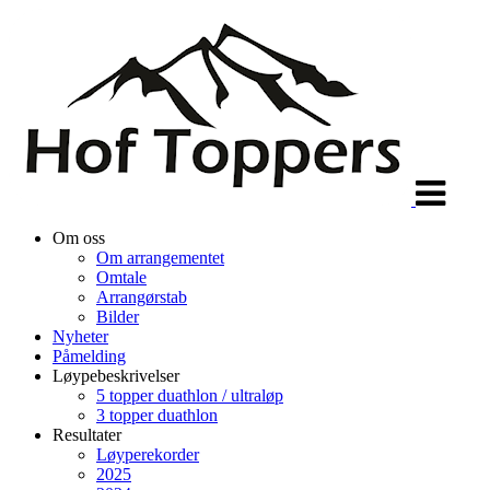
Veksle
navigasjon
Om oss
Om arrangementet
Omtale
Arrangørstab
Bilder
Nyheter
Påmelding
Løypebeskrivelser
5 topper duathlon / ultraløp
3 topper duathlon
Resultater
Løyperekorder
2025