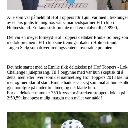
Alle som var påmeldt til Hof Toppers før 1.juli var med i trekninge
av ett års gratis trening hos vår samarbeidspartner HT-club i
Holmestrand. En fantastisk premie med en totalverdi på 8900,-
Det var en meget fornøyd Hof Toppers deltaker Emilie Solberg so
mottok premien i HT-club sine treningslokaler i Holmestrand.
Jørgen Sælø som driver treningssenteret overrakte premien.
Det hele startet med at Emilie fikk deltakelse på Hof Toppers - Løk
Challenge i julepresang. Til å begynne med var hun skeptisk til å
delta, men etter hvert som det nærmet seg Hof Toppers 2018 ble h
mer og mer klar til start. Emilie hadde satt seg som mål at hun skull
gjennomføre på under tre timer, og det klarte hun.
For da deltaker nummer 359 krysset målstreken stoppet klokka på
2:59,59, knappest mulig margin men målet var nådd!