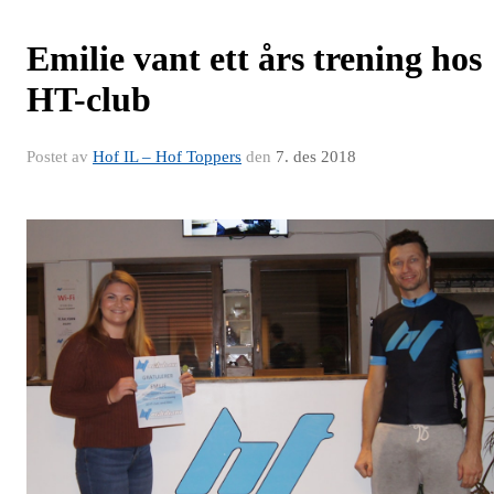
Emilie vant ett års trening hos
HT-club
Postet av
Hof IL – Hof Toppers
den
7. des 2018