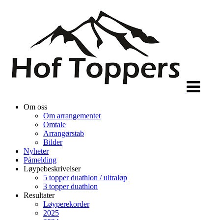
Veksle
navigasjon
Om oss
Om arrangementet
Omtale
Arrangørstab
Bilder
Nyheter
Påmelding
Løypebeskrivelser
5 topper duathlon / ultraløp
3 topper duathlon
Resultater
Løyperekorder
2025