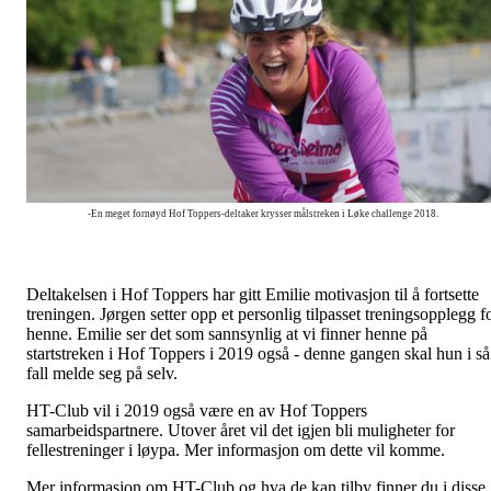
-En meget fornøyd Hof Toppers-deltaker krysser målstreken i Løke challenge 2018.
Deltakelsen i Hof Toppers har gitt Emilie motivasjon til å fortsette
treningen. Jørgen setter opp et personlig tilpasset treningsopplegg f
henne. Emilie ser det som sannsynlig at vi finner henne på
startstreken i Hof Toppers i 2019 også - denne gangen skal hun i så
fall melde seg på selv.
HT-Club vil i 2019 også være en av Hof Toppers
samarbeidspartnere. Utover året vil det igjen bli muligheter for
fellestreninger i løypa. Mer informasjon om dette vil komme.
Mer informasjon om HT-Club og hva de kan tilby finner du i disse