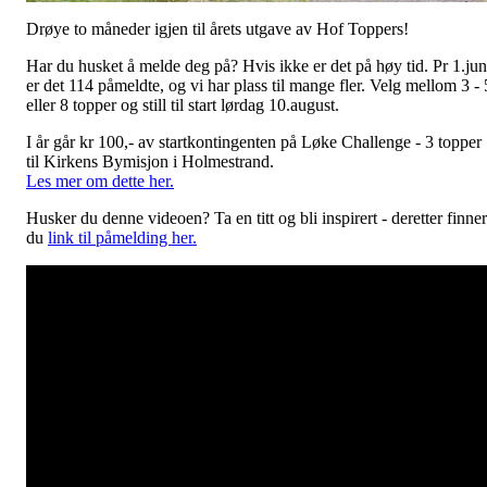
Drøye to måneder igjen til årets utgave av Hof Toppers!
Har du husket å melde deg på? Hvis ikke er det på høy tid. Pr 1.jun
er det 114 påmeldte, og vi har plass til mange fler. Velg mellom 3 - 
eller 8 topper og still til start lørdag 10.august.
I år går kr 100,- av startkontingenten på Løke Challenge - 3 topper
til Kirkens Bymisjon i Holmestrand.
Les mer om dette her.
Husker du denne videoen? Ta en titt og bli inspirert - deretter finner
du
link til påmelding her.