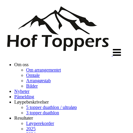
Veksle
navigasjon
Om oss
Om arrangementet
Omtale
Arrangørstab
Bilder
Nyheter
Påmelding
Løypebeskrivelser
5 topper duathlon / ultraløp
3 topper duathlon
Resultater
Løyperekorder
2025