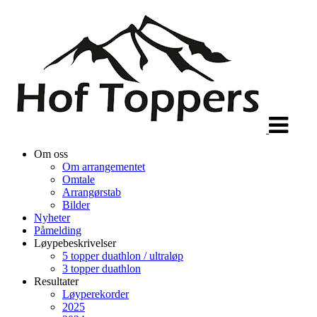
Veksle
navigasjon
Om oss
Om arrangementet
Omtale
Arrangørstab
Bilder
Nyheter
Påmelding
Løypebeskrivelser
5 topper duathlon / ultraløp
3 topper duathlon
Resultater
Løyperekorder
2025