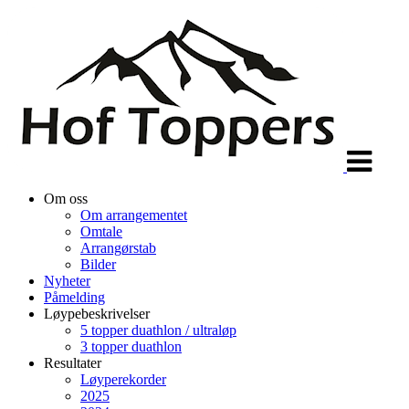
Veksle
navigasjon
Om oss
Om arrangementet
Omtale
Arrangørstab
Bilder
Nyheter
Påmelding
Løypebeskrivelser
5 topper duathlon / ultraløp
3 topper duathlon
Resultater
Løyperekorder
2025