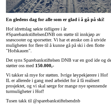
En gledens dag for alle som er glad i å gå på ski!
Hof idrettslag søkte tidligere i år
#SparebankstiftelsenDNB om støtte til innkjøp av
snøscooter og sporsetter. Vi har et ønske om å utvide
muligheten for flere til å kunne gå på ski i den flotte
"Hofskauen".
Det syns Sparebankstiftelsen DNB var en god ide og d
støtter oss med
150.000,-
Vi takker så mye for støtten. Ivrige løypekjørere i Hof
IL er allerede i gang med arbeidet for å få realisert
prosjektet, og vi skal sørge for mange nye spennende
turmuligheter i Hof!
Tusen takk til @sparebankstiftelsendnb