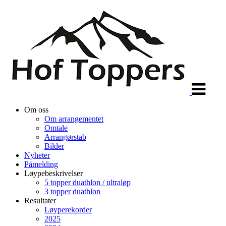
Veksle
navigasjon
Om oss
Om arrangementet
Omtale
Arrangørstab
Bilder
Nyheter
Påmelding
Løypebeskrivelser
5 topper duathlon / ultraløp
3 topper duathlon
Resultater
Løyperekorder
2025