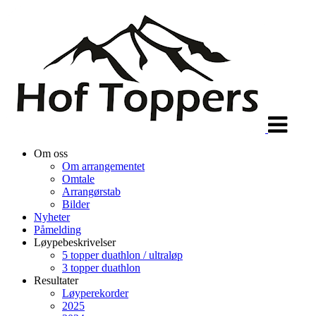
Veksle
navigasjon
Om oss
Om arrangementet
Omtale
Arrangørstab
Bilder
Nyheter
Påmelding
Løypebeskrivelser
5 topper duathlon / ultraløp
3 topper duathlon
Resultater
Løyperekorder
2025