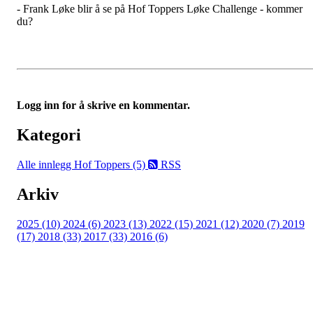
- Frank Løke blir å se på Hof Toppers Løke Challenge - kommer
du?
Logg inn for å skrive en kommentar.
Kategori
Alle innlegg
Hof Toppers (5)
RSS
Arkiv
2025 (10)
2024 (6)
2023 (13)
2022 (15)
2021 (12)
2020 (7)
2019
(17)
2018 (33)
2017 (33)
2016 (6)