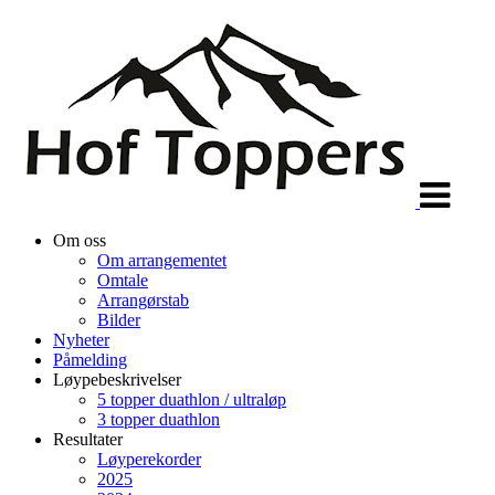
Veksle
navigasjon
Om oss
Om arrangementet
Omtale
Arrangørstab
Bilder
Nyheter
Påmelding
Løypebeskrivelser
5 topper duathlon / ultraløp
3 topper duathlon
Resultater
Løyperekorder
2025