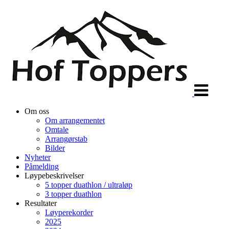
Veksle
navigasjon
Om oss
Om arrangementet
Omtale
Arrangørstab
Bilder
Nyheter
Påmelding
Løypebeskrivelser
5 topper duathlon / ultraløp
3 topper duathlon
Resultater
Løyperekorder
2025