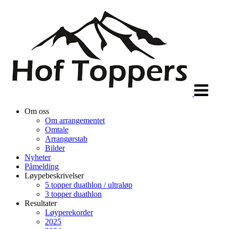
Veksle
navigasjon
Om oss
Om arrangementet
Omtale
Arrangørstab
Bilder
Nyheter
Påmelding
Løypebeskrivelser
5 topper duathlon / ultraløp
3 topper duathlon
Resultater
Løyperekorder
2025