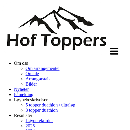
Veksle
navigasjon
Om oss
Om arrangementet
Omtale
Arrangørstab
Bilder
Nyheter
Påmelding
Løypebeskrivelser
5 topper duathlon / ultraløp
3 topper duathlon
Resultater
Løyperekorder
2025