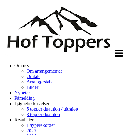
Veksle
navigasjon
Om oss
Om arrangementet
Omtale
Arrangørstab
Bilder
Nyheter
Påmelding
Løypebeskrivelser
5 topper duathlon / ultraløp
3 topper duathlon
Resultater
Løyperekorder
2025