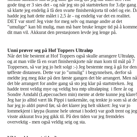
gode ting er 3 sies det - og når jeg sto på startstreken for 3.dje gang
så klarte jeg endelig å få den svarte finisherskjorta til odel og eie. D
hadde jeg hatt dette målet i 2,5 år - og endelig var det en realitet.
DET var stort! Jeg viste for meg selv og mange andre at det
"umulige" kan bli mulig, man må bare bruke lengre tid på å komm
dit man vil. Akkurat den prestasjonen levde jeg lenge på.
Unni prøver seg på Hof Toppers Ultraløp
Når det ble bestemt at Hof Toppers også skulle arrangere Ultraløp,
og at man ville få en svart finisherskjorte når man kom til mål på 7
Toppersen, så var jeg jo helt solgt :-) Jeg bestemte meg å gå for den
tøffeste distansen. Dette var jo "umulig" i begynnelsen, derfor så
meldte jeg meg ikke på den første gangen det ble arrangert. Men nå
det ble arrangert for andre gang så sto jeg klar på startstreken. Jeg
hadde trent veldig mye og veldig bra mtp ultraløping i flere år og
Sondre Amdahl (Løpecoachen min) mente at dette kunne jeg klare!
Jeg har jo alltid vært lik Pippi i tankemåte, og tenkte jo som så at de
har jeg jo aldri prøvd før, så det klarer jeg helt sikkert: Jeg var jo
lommekjent i løypa (kunne hele utenat i hodet) var godt trent og jeg
visste akkurat hva jeg gikk til. På den tiden var jeg fremdeles
overvektig - men også veldig seig og sta.