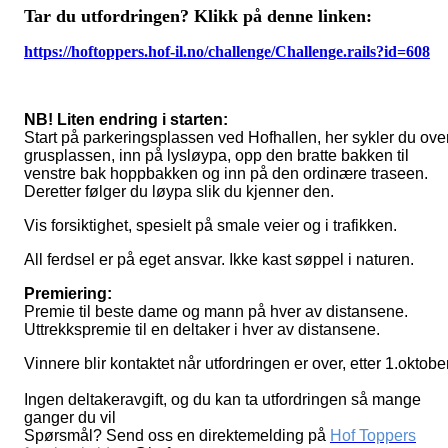
Tar du utfordringen? Klikk på denne linken:
https://hoftoppers.hof-il.no/challenge/Challenge.rails?id=608
NB! Liten endring i starten:
Start på parkeringsplassen ved Hofhallen, her sykler du ove
grusplassen, inn på lysløypa, opp den bratte bakken til
venstre bak hoppbakken og inn på den ordinære traseen.
Deretter følger du løypa slik du kjenner den.
Vis forsiktighet, spesielt på smale veier og i trafikken.
All ferdsel er på eget ansvar. Ikke kast søppel i naturen.
Premiering:
Premie til beste dame og mann på hver av distansene.
Uttrekkspremie til en deltaker i hver av distansene.
Vinnere blir kontaktet når utfordringen er over, etter 1.oktober
Ingen deltakeravgift, og du kan ta utfordringen så mange
ganger du vil
Spørsmål? Send oss en direktemelding på
Hof Toppers