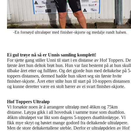
-En fornøyd ultraløper med finisher-skjorte og medalje rundt halsen.
Ei gul trøye nå så er Unnis samling komplett!
For sjette gang stiller Unni til start i en distanse av Hof Toppers. De
første året hun deltok brøt hun. Hun var fast bestemt på at hun skul
tilbake året etter og fullføre. Og det gjorde hun med deltakelse på 5
toppers distansen, dermed hadde hun sikret seg sin første hvite
finisher-skjorte. Året etter stilte hun til start på 10-toppers distansen
og kunne deretter være en stolt bærer av ei svart finisher-skjorte.
Hof Toppers Ultraløp
Vi forsøkte noen år å arrangere ultraløp med 46km og 75km
distanse. Løypa gikk i all hovedsak i samme trase som duathlon.
46km ultraløpet var likt som dagens 5-toppers duathlonløype. Vi
fikk mye skryt og høstet mange godord fra deltakende ultraløpere.
Men de store deltakertallene uteble. Derfor er ultraløpdelen av Hof