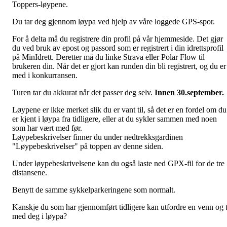
Toppers-løypene.
Du tar deg gjennom løypa ved hjelp av våre loggede GPS-spor.
For å delta må du registrere din profil på vår hjemmeside. Det gjør
du ved bruk av epost og passord som er registrert i din idrettsprofil
på MinIdrett. Deretter må du linke Strava eller Polar Flow til
brukeren din. Når det er gjort kan runden din bli registrert, og du er
med i konkurransen.
Turen tar du akkurat når det passer deg selv.
Innen 30.september.
Løypene er ikke merket slik du er vant til, så det er en fordel om du
er kjent i løypa fra tidligere, eller at du sykler sammen med noen
som har vært med før.
Løypebeskrivelser finner du under nedtrekksgardinen
"Løypebeskrivelser" på toppen av denne siden.
Under løypebeskrivelsene kan du også laste ned GPX-fil for de tre
distansene.
Benytt de samme sykkelparkeringene som normalt.
Kanskje du som har gjennomført tidligere kan utfordre en venn og 
med deg i løypa?