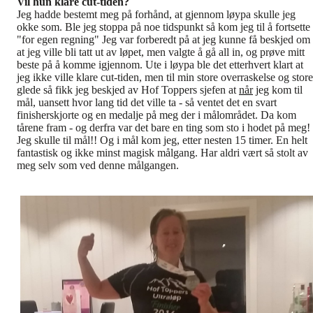
Vil hun klare cut-tiden?
Jeg hadde bestemt meg på forhånd, at gjennom løypa skulle jeg
okke som. Ble jeg stoppa på noe tidspunkt så kom jeg til å fortsette
"for egen regning" Jeg var forberedt på at jeg kunne få beskjed om
at jeg ville bli tatt ut av løpet, men valgte å gå all in, og prøve mitt
beste på å komme igjennom.
Ute i løypa ble det etterhvert klart at
jeg ikke ville klare cut-tiden, men til min store overraskelse og store
glede så fikk jeg beskjed av Hof Toppers sjefen at
når
jeg kom til
mål, uansett hvor lang tid det ville ta - så ventet det en svart
finisherskjorte og en medalje på meg der i målområdet. Da kom
tårene fram - og derfra var det bare en ting som sto i hodet på meg!
Jeg skulle til mål!! Og i mål kom jeg, etter nesten 15 timer. En helt
fantastisk og ikke minst magisk målgang. Har aldri vært så stolt av
meg selv som ved denne målgangen.