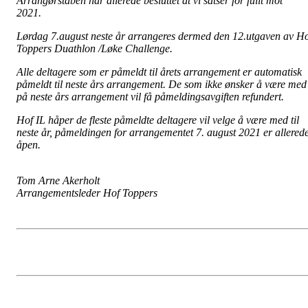
Arrangørstaben har allerede besluttet at vi satser for fullt m
ot
2021.
Lørdag 7.august neste år arrangeres dermed den 12.utgaven av H
Toppers
Duathlon
/Løke Challenge.
Alle deltagere som er påmeldt til årets arrangement er automatisk
påmeldt til neste års arrangement. De som ikke ønsker å være med
på neste års arrangement vil få påmeldingsavgiften refundert.
Hof IL håper de fleste påmeldte deltagere vil velge å være med til
neste år, påmeldingen for arrangementet 7. august 2021 er allered
åpen.
Tom Arne Akerholt
Arrangementsleder Hof Toppers