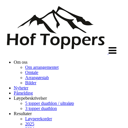
Veksle
navigasjon
Om oss
Om arrangementet
Omtale
Arrangørstab
Bilder
Nyheter
Påmelding
Løypebeskrivelser
5 topper duathlon / ultraløp
3 topper duathlon
Resultater
Løyperekorder
2025