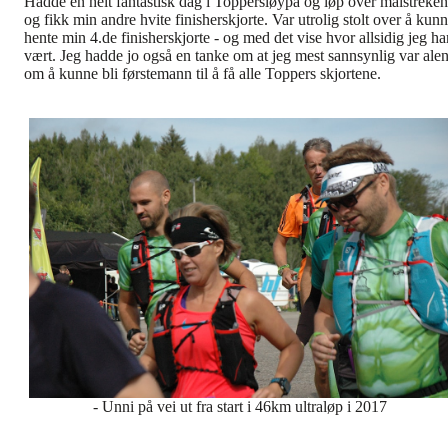
Hadde en helt fantastisk dag i Toppersløypa og løp over målstreken
og fikk min andre hvite finisherskjorte. Var utrolig stolt over å kun
hente min 4.de finisherskjorte - og med det vise hvor allsidig jeg ha
vært. Jeg hadde jo også en tanke om at jeg mest sannsynlig var ale
om å kunne bli førstemann til å få alle Toppers skjortene.
-
Unni på vei ut fra start i 46km ultraløp i 2017