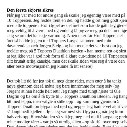
Den første skjorta sikres
Når jeg var med for andre gang så skulle jeg egentlig være med på
10 Toppersen. Jeg hadde trent en del, og hadde gjort meg godt kjen
med alle toppene i Hof i løpet av det året som hadde gått. Jeg glede
meg veldig til å være med og endelig få prøve meg på det "umulig
- og se om det kanskje var mulig. Noen uker før Hof Toppers det
året så hadde jeg en tur i Toppers Løypa sammen med min
daværende coach Jørgen Sælø, og han mente det var best om jeg
meldte meg på 5 Toppers Duathlon isteden - han mente rett og slett
at jeg ikke var i god nok form til å klare cut-tidene på 10 Toppersen
(litt brutalt ærlig kanskje, men det skulle siden vise seg å være den
aller beste motivasjonen jeg kunne få litt senere)
Det tok litt tid før jeg tok til meg dette rådet, men etter å ha tenkt
nøye gjennom det så måtte jeg bare innrømme for meg selv (og
Jørgen) at han hadde helt rett! Jeg ringte med tungt hjerte til Ole
Dagfin og ba om å få bytte til 5 Toppers Duathlon isteden. Jeg han
litt med leppa, men valgte å stille opp - og kom meg gjennom 5
Toppers Duathlon løypa med nød og neppe. Jeg hadde vel aldri væ
så langt nedi kjelleren før. Jeg var nest sist i løypa og når jeg kom
halvveis opp Ravnåskollen så satt jeg meg ned midt i løypa og grei
mine modige tårer - var jo så utrolig sliten - og skuffa over meg selv
Den dagen ble så annerledes enn det jeg hadde tenkt. Etter å ha syn