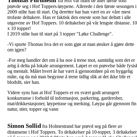
fra Hof var blant de aller første som
prøvde seg i Hof Toppers-løypene. Allerede i den første sesongen i
2009 stilte han til start. Og deretter har han vært en av våre mest
trofaste deltakere. Han er faktisk den eneste som har deltatt i alle
utgavene av Hof Toppers. 10 deltakelser på vår lengste distanse. 10
x 10 topper!
I 2019 stilte han til start på 3 topper "Løke Challenge".
-Vi spurte Thomas hva det er som gjør at man ønsker å gjøre dette
om igjen?
-For meg handler det om å ha noe å trene mot, samtidig som det er
artig å delta på lokale arrangement. Løpet er en prøvelse både fysis
og mentalt. Målet hvert år har vært å gjennomføre på en hyggelig
måte, og da må man begynne å trene tidlig slik at det ikke blir et
blodslit, sier han.
Videre syns han at Hof Toppers er en svært godt arrangert
konkurranse i forhold til informasjon, parkering, garderober,
mat/drikkestasjoner, løypetrase og merking. Løypa går gjennom fin
natur, stier, topper og vann
Simon Sollid
fra Holmestrand har prøvd seg på flere av
distansene i Hof Toppers. To deltakelser på 10-topper, 3 deltakelser