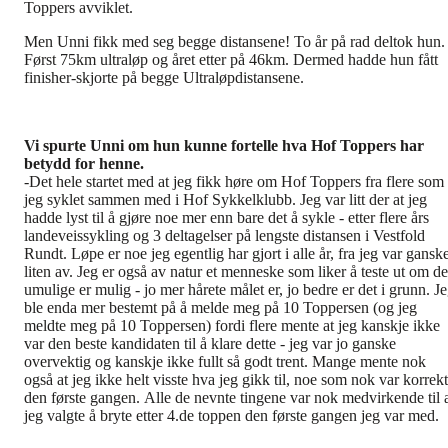
Toppers avviklet.
Men Unni fikk med seg begge distansene! To år på rad deltok hun.
Først 75km ultraløp og året etter på 46km. Dermed hadde hun fått
finisher-skjorte på begge Ultraløpdistansene.
Vi spurte Unni om hun kunne fortelle hva Hof Toppers har
betydd for henne.
-Det hele startet med at jeg fikk høre om Hof Toppers fra flere som
jeg syklet sammen med i Hof Sykkelklubb. Jeg var litt der at jeg
hadde lyst til å gjøre noe mer enn bare det å sykle - etter flere års
landeveissykling og 3 deltagelser på lengste distansen i Vestfold
Rundt. Løpe er noe jeg egentlig har gjort i alle år, fra jeg var gansk
liten av. Jeg er også av natur et menneske som liker å teste ut om de
umulige er mulig - jo mer hårete målet er, jo bedre er det i grunn. J
ble enda mer bestemt på å melde meg på 10 Toppersen (og jeg
meldte meg på 10 Toppersen) fordi flere mente at jeg kanskje ikke
var den beste kandidaten til å klare dette - jeg var jo ganske
overvektig og kanskje ikke fullt så godt trent. Mange mente nok
også at jeg ikke helt visste hva jeg gikk til, noe som nok var korrekt
den første gangen. Alle de nevnte tingene var nok medvirkende til 
jeg valgte å bryte etter 4.de toppen den første gangen jeg var med.