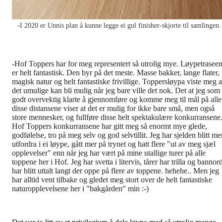
-I 2020 er Unnis plan å kunne legge ei gul finisher-skjorte til samlingen.
-Hof Toppers har for meg representert så utrolig mye. Løypetrasee
er helt fantastisk. Den byr på det meste. Masse bakker, lange flater,
magisk natur og helt fantastiske frivillige. Toppersløypa viste meg a
det umulige kan bli mulig når jeg bare ville det nok. Det at jeg som
godt overvektig klarte å gjennomføre og komme meg til mål på alle
disse distansene viser at det er mulig for ikke bare små, men også
store mennesker, og fullføre disse helt spektakulære konkurransene
Hof Toppers konkurransene har gitt meg så enormt mye glede,
godfølelse, tro på meg selv og god selvtillit. Jeg har sjelden blitt me
utfordra i ei løype, gått mer på trynet og hatt flere "ut av meg sjæl
opplevelser" enn når jeg har vært på mine utallige turer på alle
toppene her i Hof. Jeg har svetta i litervis, tårer har trilla og bannor
har blitt uttalt langt der oppe på flere av toppene. hehehe.. Men jeg
har alltid vent tilbake og gledet meg stort over de helt fantastiske
naturopplevelsene her i "bakgården" min :-)