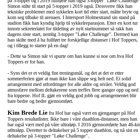
på 5-topper og i 2019 fullførte han også 3-topper "Løke Challenge"
Simon stilte til start på 5-topper i 2019 også. Dessverre fikk han
tekniske problemer med sykkelen kort tid etter start, måtte bryte og
kom seg tilbake til arenaen. I Intersport Holmestrand sin stand på
stadion fikk han kyndig hjelp til sykkelreparasjon. Etter en kort tur
innom sekreteriatet for tildeling av nytt startnummer så rakk han
dagens siste start, nemlig 3-topper "Løke Challenge". Dermed kan
han skilte med å ha fullført tre forskjellige distanser i Hof Toppers,
og i tillegg to starter på en dag!
- Dette sa Simon når vi spurte om han kunne si noe om hva Hof
Toppers er for han.
- Syns det er et veldig fint treningsmål, og det at det er etter
sommerferien gjør at man ikke kan slippe seg helt ned. Et solid
arrangement med utfordringer for alle aldre og nivåer. Veldig god
atmosfære mellom deltakerene som treffes flere ganger opp og ned
fra toppene. Hof IL gjør en veldig god jobb og arrangementet blir
bare bedre og bedre gjennomført.
Kim Brede Lie
fra Hof har også vært en gjenganger på Hof
Toppers resultatlister. Ikke bare i våre duathlon-distanser, men han
har også vært med på våre ultraløp. I 2016 gjennomførte han 46-k
utltraløp. Deretter to deltakelser på 5 topper duathlon, og nå sist en
deltakelse på 3-topper "Løke Challenge".