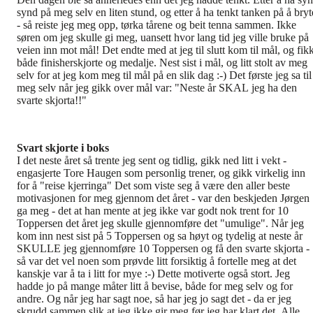
synd på meg selv en liten stund, og etter å ha tenkt tanken på å bryt
- så reiste jeg meg opp, tørka tårene og beit tenna sammen. Ikke
søren om jeg skulle gi meg, uansett hvor lang tid jeg ville bruke på
veien inn mot mål! Det endte med at jeg til slutt kom til mål, og fik
både finisherskjorte og medalje. Nest sist i mål, og litt stolt av meg
selv for at jeg kom meg til mål på en slik dag :-) Det første jeg sa til
meg selv når jeg gikk over mål var: "Neste år SKAL jeg ha den
svarte skjorta!!"
Svart skjorte i boks
I det neste året så trente jeg sent og tidlig, gikk ned litt i vekt -
engasjerte Tore Haugen som personlig trener, og gikk virkelig inn
for å "reise kjerringa" Det som viste seg å være den aller beste
motivasjonen for meg gjennom det året - var den beskjeden Jørgen
ga meg - det at han mente at jeg ikke var godt nok trent for 10
Toppersen det året jeg skulle gjennomføre det "umulige". Når jeg
kom inn nest sist på 5 Toppersen og sa høyt og tydelig at neste år
SKULLE jeg gjennomføre 10 Toppersen og få den svarte skjorta -
så var det vel noen som prøvde litt forsiktig å fortelle meg at det
kanskje var å ta i litt for mye :-) Dette motiverte også stort. Jeg
hadde jo på mange måter litt å bevise, både for meg selv og for
andre. Og når jeg har sagt noe, så har jeg jo sagt det - da er jeg
skrudd sammen slik at jeg ikke gir meg før jeg har klart det. Alle