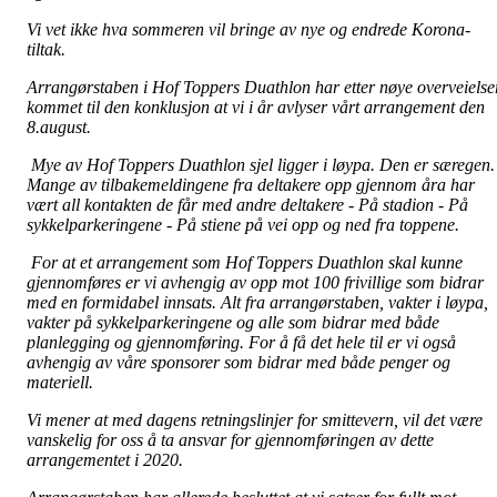
Vi vet ikke hva sommeren vil bringe av nye og endrede Korona-
tiltak.
Arrangørstaben i Hof Toppers
Duathlon
har etter nøye overveielse
kommet til den konklusjon at vi i år avlyser vårt arrangement den
8.august.
Mye av Hof Toppers
Duathlon
sjel ligger i løypa. Den er særegen.
Mange av tilbakemeldingene fra deltakere opp gjennom åra har
vært all kontakten de får med andre deltakere - På stadion - På
sykkelparkeringene - På stiene på vei opp og ned fra toppene.
For at et arrangement som Hof Toppers
Duathlon
skal kunne
gjennomføres er vi avhengig av opp mot 100 frivillige som bidrar
med en formidabel innsats. Alt fra
arrangørstaben, vakter i løypa,
vakter på sykkelparkeringene og alle som bidrar med både
planlegging og gjennomføring.
For å få det hele til er vi også
avhengig av våre sponsorer som bidrar med både penger og
materiell.
Vi mener at med dagens retningslinjer for smittevern, vil det være
vanskelig for oss å ta ansvar for gjennomføringen av dette
arrangementet i 2020.