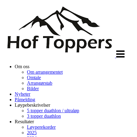
Veksle
navigasjon
Om oss
Om arrangementet
Omtale
Arrangørstab
Bilder
Nyheter
Påmelding
Løypebeskrivelser
5 topper duathlon / ultraløp
3 topper duathlon
Resultater
Løyperekorder
2025