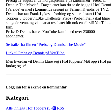
Fredag 11.august er det norgespremiere på kinofilmen "Prebz &
Dennis: The Movie" . Dagen etter kan du se de begge i Hof. Denni
(Vareide) er med i kommende sesong av Farmen Kjendis på TV2.
Dennis har tatt Frank Løkes utfordring og stiller til start i Hof
Toppers 3 topper / Løke Challenge. Prebz (Preben Fjell) skal filme
sin gode venn, og vi antar at resultatet blir nok en ellevill YouTube-
film.
Prebz & Dennis har en YouTube-kanal med over 236000
abonnenter.
Se trailer fra filmen "Prebz og Dennis: The Movie"
Link til Prebz og Dennis på YouTube.
Men hvordan vil Dennis klare seg i HofToppers? Møt opp i Hof på
lørdag og se!
Logg inn for å skrive en kommentar.
Kategori
Alle innlegg
Hof Toppers (5)
RSS