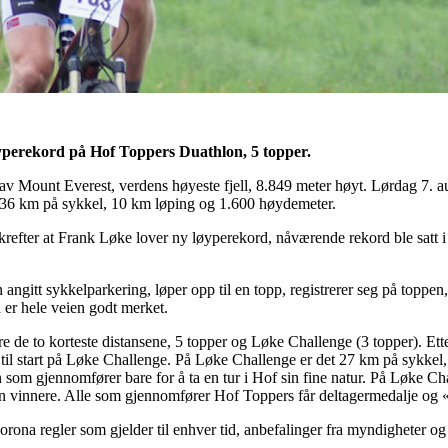
perekord på Hof Toppers Duathlon, 5 topper.
v Mount Everest, verdens høyeste fjell, 8.849 meter høyt. Lørdag 7. aug
 36 km på sykkel, 10 km løping og 1.600 høydemeter.
efter at Frank Løke lover ny løyperekord, nåværende rekord ble satt
ngitt sykkelparkering, løper opp til en topp, registrerer seg på toppen,
 er hele veien godt merket.
e de to korteste distansene, 5 topper og Løke Challenge (3 topper). Et
å til start på Løke Challenge. På Løke Challenge er det 27 km på sykkel
 den som gjennomfører bare for å ta en tur i Hof sin fine natur. På Løke C
gen vinnere. Alle som gjennomfører Hof Toppers får deltagermedalje og «
orona regler som gjelder til enhver tid, anbefalinger fra myndigheter og 