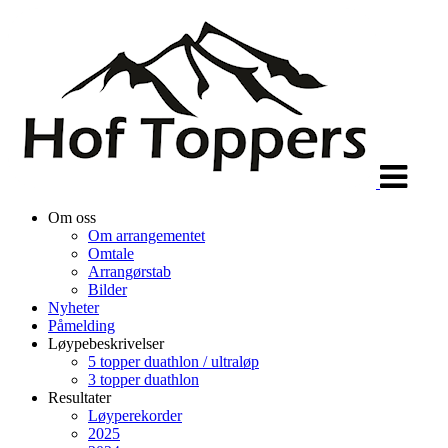
Veksle
navigasjon
Om oss
Om arrangementet
Omtale
Arrangørstab
Bilder
Nyheter
Påmelding
Løypebeskrivelser
5 topper duathlon / ultraløp
3 topper duathlon
Resultater
Løyperekorder
2025