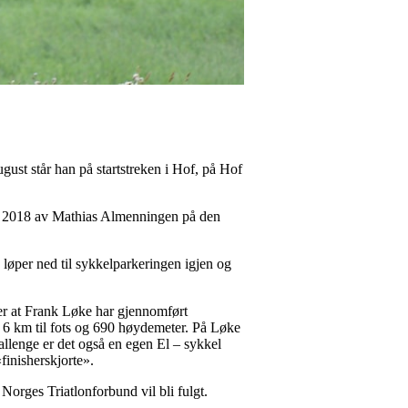
ust står han på startstreken i Hof, på Hof
 i 2018 av Mathias Almenningen på den
 løper ned til sykkelparkeringen igjen og
ter at Frank Løke har gjennomført
, 6 km til fots og 690 høydemeter. På Løke
hallenge er det også en egen El – sykkel
finisherskjorte».
Norges Triatlonforbund vil bli fulgt.