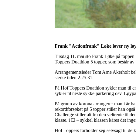
Frank "Actionfrank" Løke lover ny løy
Tirsdag 11. mai sto Frank Løke på toppen a
Toppers Duathlon 5 topper, som består av
Arrangementsleder Tom Arne Akerholt bekr
sterke tiden 2.25.31.
På Hof Toppers Duathlon sykler man til en a
sykler til neste sykkelparkering osv. Løypa
På grunn av korona arrangerer man i år bar
rekordforsøket på 5 topper stiller han ogs
Challenge stiller alt fra den veltrente til
klasse, i El – sykkel klassen kåres det in
Hof Toppers forholder seg selvsagt til de k