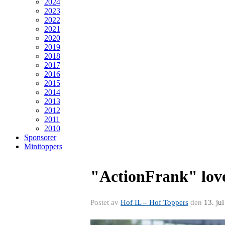
2024
2023
2022
2021
2020
2019
2018
2017
2016
2015
2014
2013
2012
2011
2010
Sponsorer
Minitoppers
"ActionFrank" love
Postet av
Hof IL – Hof Toppers
den
13. ju