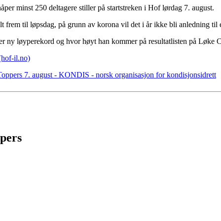
åper minst 250 deltagere stiller på startstreken i Hof lørdag 7. august.
lt frem til løpsdag, på grunn av korona vil det i år ikke bli anledning til
rer ny løyperekord og hvor høyt han kommer på resultatlisten på Løke 
hof-il.no)
oppers 7. august - KONDIS - norsk organisasjon for kondisjonsidrett
ppers