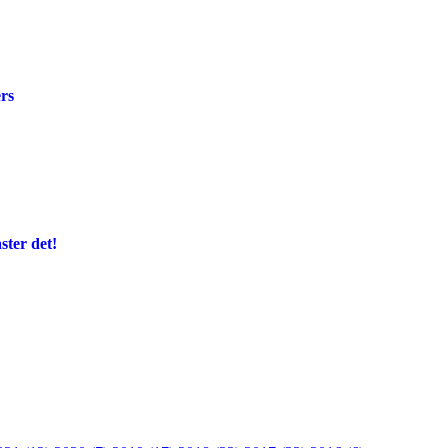
rs
ter det!