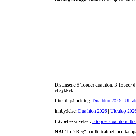
Distansene 5 Topper duathlon, 3 Topper du
el-sykkel.
Link til påmelding:
Duathlon 2026
|
Ultra
Innbydelse:
Duathlon 2026
|
Ultraløp 202
Løypebeskrivelser:
5 topper duathlon/ultr
NB! "
Let'sReg" har litt trøbbel med kamp