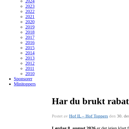
2024
2023
2022
2021
2020
2019
2018
2017
2016
2015
2014
2013
2012
2011
2010
Sponsorer
Minitoppers
Har du brukt rabat
Postet av
Hof IL – Hof Toppers
den
30. de
Lørdag 8. august
2026
er det igjen klar