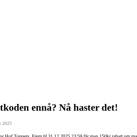
tkoden ennå? Nå haster det!
s 2025
t for Hof Toppers. Frem til 31.12.2025 23:59 får man 150kr rabatt om 