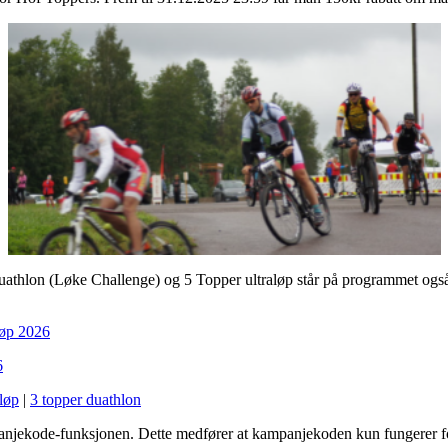
athlon (Løke Challenge) og 5 Topper ultraløp står på programmet også n
løp 2026
6
aløp
|
3 topper duathlon
anjekode-funksjonen. Dette medfører at kampanjekoden kun fungerer for