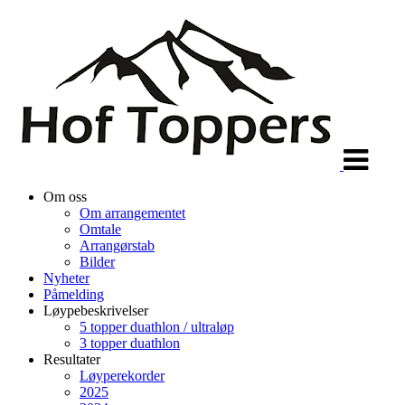
Veksle
navigasjon
Om oss
Om arrangementet
Omtale
Arrangørstab
Bilder
Nyheter
Påmelding
Løypebeskrivelser
5 topper duathlon / ultraløp
3 topper duathlon
Resultater
Løyperekorder
2025