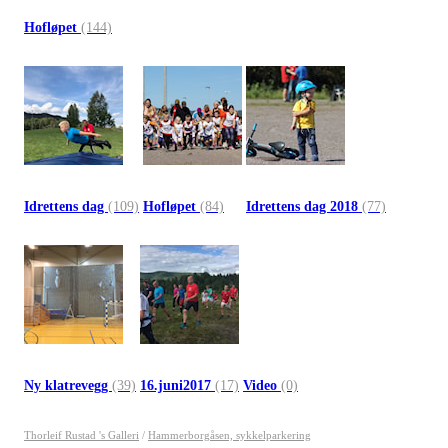
Hofløpet
(144)
Idrettens dag
(109)
Hofløpet
(84)
Idrettens dag 2018
(77)
Ny klatrevegg
(39)
16.juni2017
(17)
Video
(0)
Thorleif Rustad 's Galleri
/
Hammerborgåsen, sykkelparkering