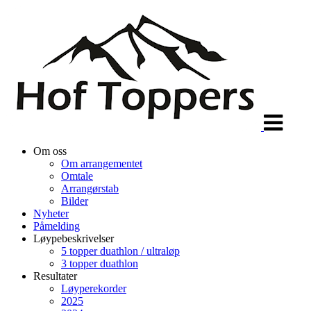
Veksle
navigasjon
Om oss
Om arrangementet
Omtale
Arrangørstab
Bilder
Nyheter
Påmelding
Løypebeskrivelser
5 topper duathlon / ultraløp
3 topper duathlon
Resultater
Løyperekorder
2025