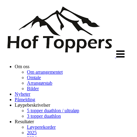
Veksle
navigasjon
Om oss
Om arrangementet
Omtale
Arrangørstab
Bilder
Nyheter
Påmelding
Løypebeskrivelser
5 topper duathlon / ultraløp
3 topper duathlon
Resultater
Løyperekorder
2025