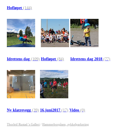
Hofløpet
(144)
Idrettens dag
(109)
Hofløpet
(84)
Idrettens dag 2018
(77)
Ny klatrevegg
(39)
16.juni2017
(17)
Video
(0)
Thorleif Rustad 's Galleri
/
Hammerborgåsen, sykkelparkering