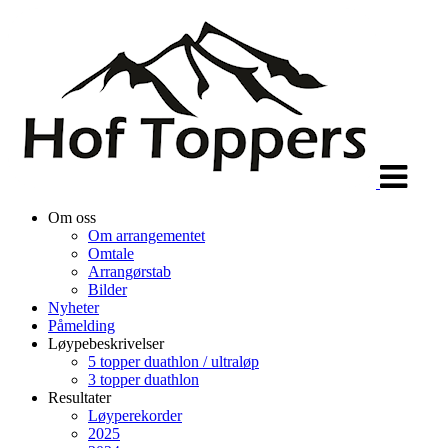
Veksle
navigasjon
Om oss
Om arrangementet
Omtale
Arrangørstab
Bilder
Nyheter
Påmelding
Løypebeskrivelser
5 topper duathlon / ultraløp
3 topper duathlon
Resultater
Løyperekorder
2025