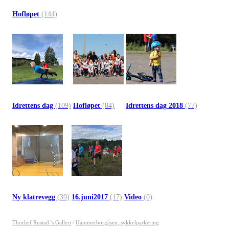
Hofløpet
(144)
Idrettens dag
(109)
Hofløpet
(84)
Idrettens dag 2018
(77)
Ny klatrevegg
(39)
16.juni2017
(17)
Video
(0)
Thorleif Rustad 's Galleri
/
Hammerborgåsen, sykkelparkering