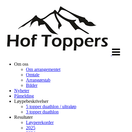
Veksle
navigasjon
Om oss
Om arrangementet
Omtale
Arrangørstab
Bilder
Nyheter
Påmelding
Løypebeskrivelser
5 topper duathlon / ultraløp
3 topper duathlon
Resultater
Løyperekorder
2025