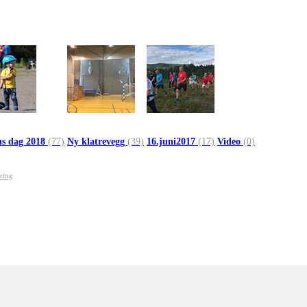
ns dag 2018
(77)
Ny klatrevegg
(39)
16.juni2017
(17)
Video
(0)
ring