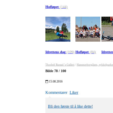
Hofløpet
(144)
Idrettens dag
(109)
Hofløpet
(84)
Idrette
Thorleif Rustad 's Galleri
/
Hammerborgåsen, sykkelparke
Bilde
78
/
100
15.08.2016
Kommentarer
Liker
Bli den første til å like dette!