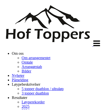
Veksle
navigasjon
Om oss
Om arrangementet
Omtale
Arrangørstab
Bilder
Nyheter
Påmelding
Løypebeskrivelser
5 topper duathlon / ultraløp
3 topper duathlon
Resultater
Løyperekorder
2025