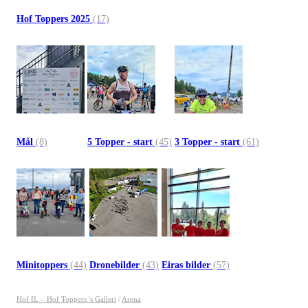
Hof Toppers 2025
(17)
Mål
(8)
5 Topper - start
(45)
3 Topper - start
(61)
Minitoppers
(44)
Dronebilder
(43)
Eiras bilder
(57)
Hof IL – Hof Toppers 's Galleri
/
Arena