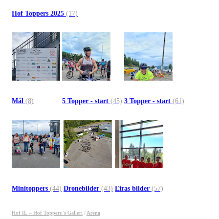
Hof Toppers 2025
(17)
Mål
(8)
5 Topper - start
(45)
3 Topper - start
(61)
Minitoppers
(44)
Dronebilder
(43)
Eiras bilder
(57)
Hof IL – Hof Toppers 's Galleri
/
Arena