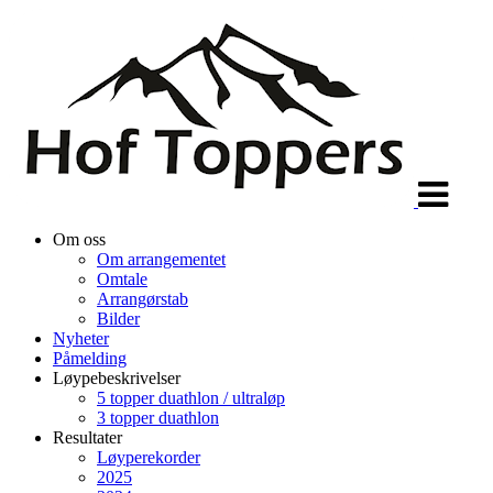
Veksle
navigasjon
Om oss
Om arrangementet
Omtale
Arrangørstab
Bilder
Nyheter
Påmelding
Løypebeskrivelser
5 topper duathlon / ultraløp
3 topper duathlon
Resultater
Løyperekorder
2025