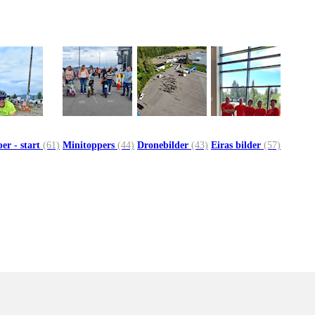
er - start
(61)
Minitoppers
(44)
Dronebilder
(43)
Eiras bilder
(57)