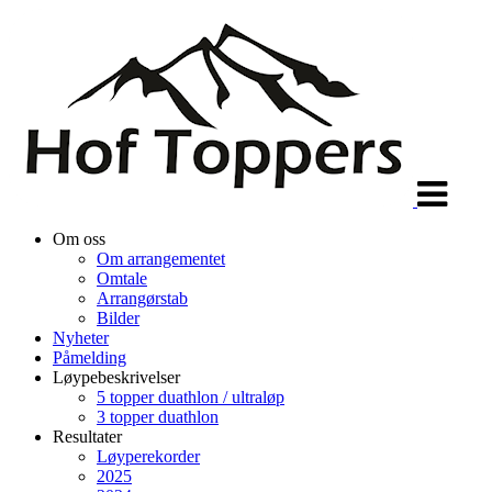
Veksle
navigasjon
Om oss
Om arrangementet
Omtale
Arrangørstab
Bilder
Nyheter
Påmelding
Løypebeskrivelser
5 topper duathlon / ultraløp
3 topper duathlon
Resultater
Løyperekorder
2025