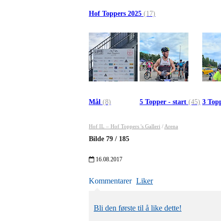
Hof Toppers 2025
(17)
Mål
(8)
5 Topper - start
(45)
3 Topp
Hof IL – Hof Toppers 's Galleri
/
Arena
Bilde
79
/
185
16.08.2017
Kommentarer
Liker
Bli den første til å like dette!