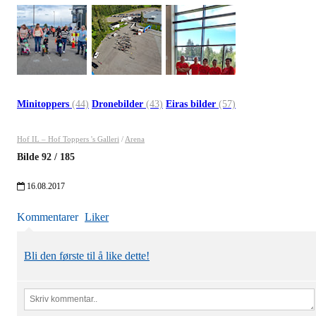
Minitoppers
(44)
Dronebilder
(43)
Eiras bilder
(57)
Hof IL – Hof Toppers 's Galleri
/
Arena
Bilde
92
/
185
16.08.2017
Kommentarer
Liker
Bli den første til å like dette!