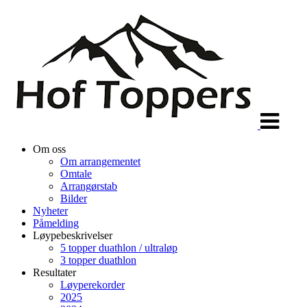
Veksle
navigasjon
Om oss
Om arrangementet
Omtale
Arrangørstab
Bilder
Nyheter
Påmelding
Løypebeskrivelser
5 topper duathlon / ultraløp
3 topper duathlon
Resultater
Løyperekorder
2025