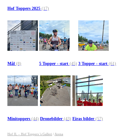
Hof Toppers 2025
(17)
Mål
(8)
5 Topper - start
(45)
3 Topper - start
(61)
Minitoppers
(44)
Dronebilder
(43)
Eiras bilder
(57)
Hof IL – Hof Toppers 's Galleri
/
Arena