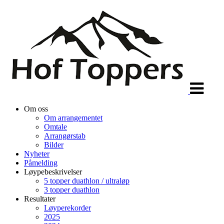
Veksle
navigasjon
Om oss
Om arrangementet
Omtale
Arrangørstab
Bilder
Nyheter
Påmelding
Løypebeskrivelser
5 topper duathlon / ultraløp
3 topper duathlon
Resultater
Løyperekorder
2025