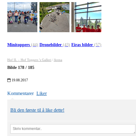
Minitoppers
(44)
Dronebilder
(43)
Eiras bilder
(57)
Hof IL – Hof Toppers 's Galleri
/
Arena
Bilde
178
/
185
19.08.2017
Kommentarer
Liker
Bli den første til å like dette!