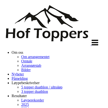
Veksle
navigasjon
Om oss
Om arrangementet
Omtale
Arrangørstab
Bilder
Nyheter
Påmelding
Løypebeskrivelser
5 topper duathlon / ultraløp
3 topper duathlon
Resultater
Løyperekorder
2025