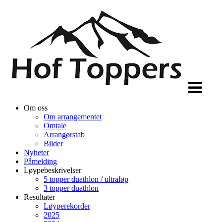
Veksle
navigasjon
Om oss
Om arrangementet
Omtale
Arrangørstab
Bilder
Nyheter
Påmelding
Løypebeskrivelser
5 topper duathlon / ultraløp
3 topper duathlon
Resultater
Løyperekorder
2025