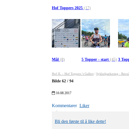
Hof Toppers 2025
(17)
Mål
(8)
5 Topper - start
(45)
3 Topp
Hof IL – Hof Toppers 's Galleri
/
Sykkelparkering - Ravn
Bilde
62
/
94
16.08.2017
Kommentarer
Liker
Bli den første til å like dette!