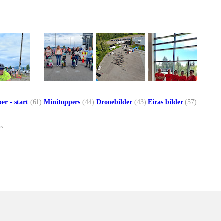
er - start
(61)
Minitoppers
(44)
Dronebilder
(43)
Eiras bilder
(57)
ås