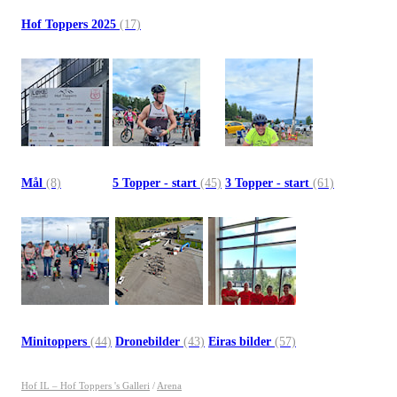
Hof Toppers 2025
(17)
Mål
(8)
5 Topper - start
(45)
3 Topper - start
(61)
Minitoppers
(44)
Dronebilder
(43)
Eiras bilder
(57)
Hof IL – Hof Toppers 's Galleri
/
Arena