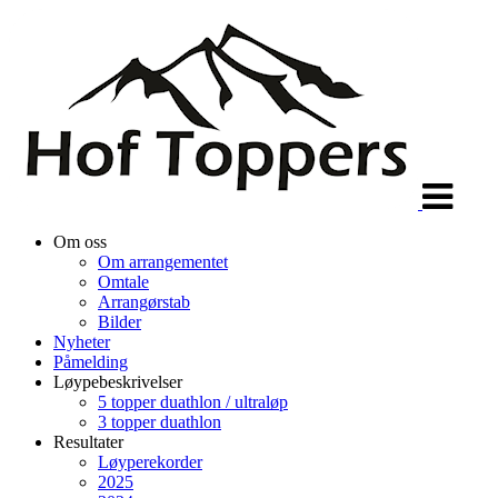
Veksle
navigasjon
Om oss
Om arrangementet
Omtale
Arrangørstab
Bilder
Nyheter
Påmelding
Løypebeskrivelser
5 topper duathlon / ultraløp
3 topper duathlon
Resultater
Løyperekorder
2025