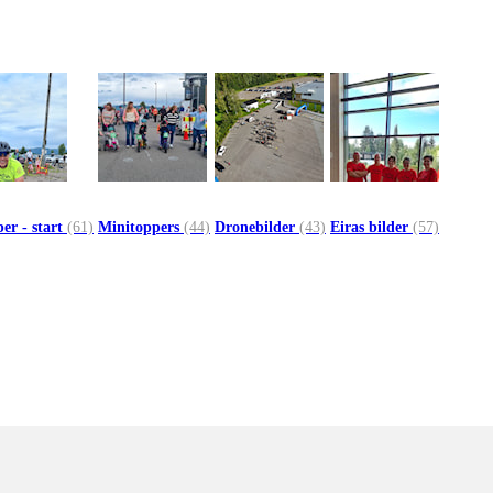
er - start
(61)
Minitoppers
(44)
Dronebilder
(43)
Eiras bilder
(57)