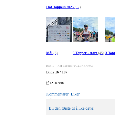
Hof Toppers 2025
(17)
Mål
(8)
5 Topper - start
(45)
3 Topp
Hof IL – Hof Toppers 's Galleri
/
Arena
Bilde
16
/
107
12.08.2018
Kommentarer
Liker
Bli den første til å like dette!