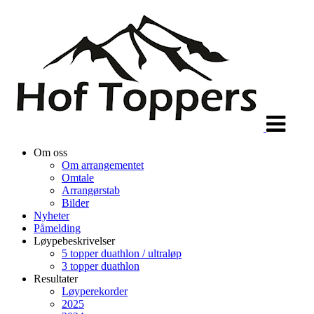
Veksle
navigasjon
Om oss
Om arrangementet
Omtale
Arrangørstab
Bilder
Nyheter
Påmelding
Løypebeskrivelser
5 topper duathlon / ultraløp
3 topper duathlon
Resultater
Løyperekorder
2025