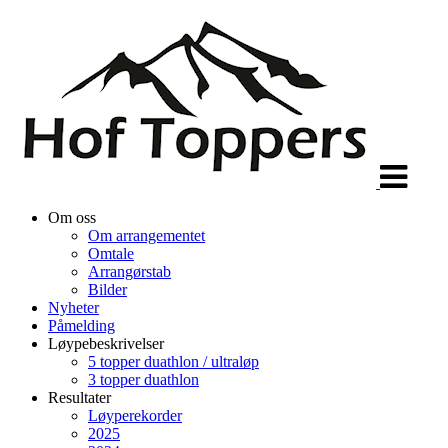
Veksle
navigasjon
Om oss
Om arrangementet
Omtale
Arrangørstab
Bilder
Nyheter
Påmelding
Løypebeskrivelser
5 topper duathlon / ultraløp
3 topper duathlon
Resultater
Løyperekorder
2025