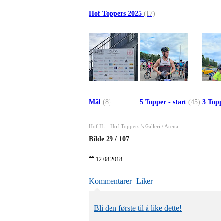
Hof Toppers 2025
(17)
Mål
(8)
5 Topper - start
(45)
3 Topp
Hof IL – Hof Toppers 's Galleri
/
Arena
Bilde
29
/
107
12.08.2018
Kommentarer
Liker
Bli den første til å like dette!