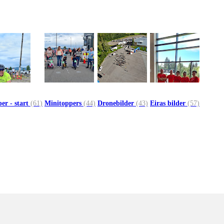
er - start
(61)
Minitoppers
(44)
Dronebilder
(43)
Eiras bilder
(57)