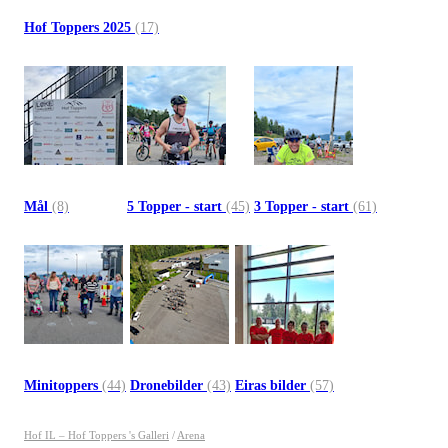
Hof Toppers 2025
(17)
Mål
(8)
5 Topper - start
(45)
3 Topper - start
(61)
Minitoppers
(44)
Dronebilder
(43)
Eiras bilder
(57)
Hof IL – Hof Toppers 's Galleri
/
Arena