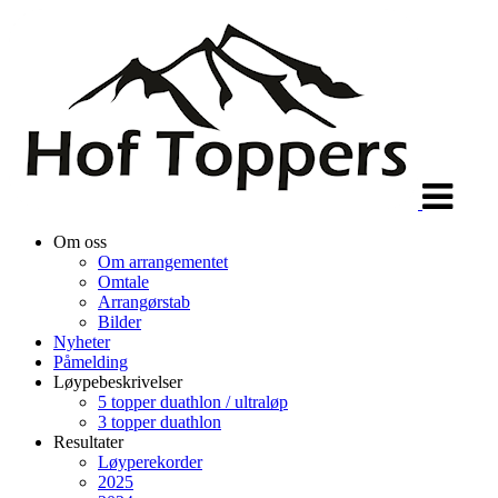
Veksle
navigasjon
Om oss
Om arrangementet
Omtale
Arrangørstab
Bilder
Nyheter
Påmelding
Løypebeskrivelser
5 topper duathlon / ultraløp
3 topper duathlon
Resultater
Løyperekorder
2025