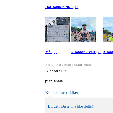
Hof Toppers 2025
(17)
Mål
(8)
5 Topper - start
(45)
3 Topp
Hof IL – Hof Toppers 's Galleri
/
Arena
Bilde
58
/
107
12.08.2018
Kommentarer
Liker
Bli den første til å like dette!