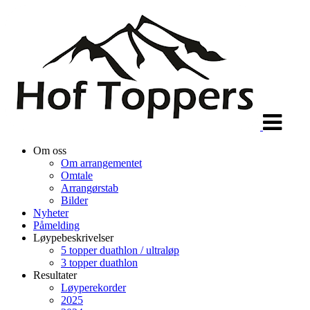
Veksle
navigasjon
Om oss
Om arrangementet
Omtale
Arrangørstab
Bilder
Nyheter
Påmelding
Løypebeskrivelser
5 topper duathlon / ultraløp
3 topper duathlon
Resultater
Løyperekorder
2025