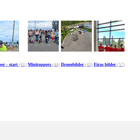
er - start
(61)
Minitoppers
(44)
Dronebilder
(43)
Eiras bilder
(57)