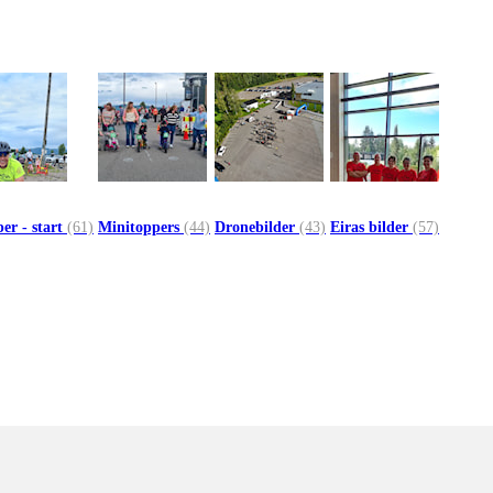
er - start
(61)
Minitoppers
(44)
Dronebilder
(43)
Eiras bilder
(57)