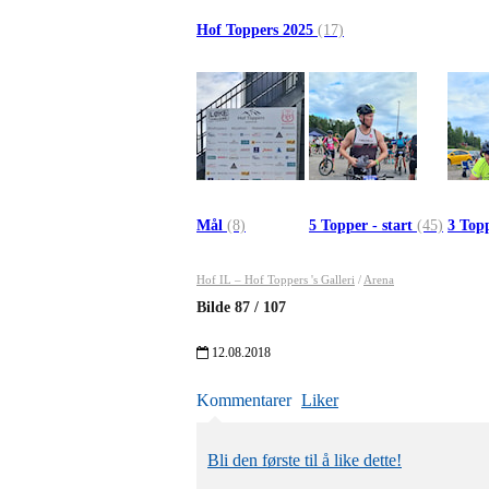
Hof Toppers 2025
(17)
Mål
(8)
5 Topper - start
(45)
3 Topp
Hof IL – Hof Toppers 's Galleri
/
Arena
Bilde
87
/
107
12.08.2018
Kommentarer
Liker
Bli den første til å like dette!