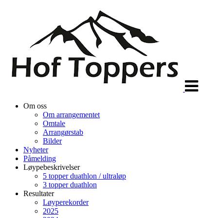
Veksle
navigasjon
Om oss
Om arrangementet
Omtale
Arrangørstab
Bilder
Nyheter
Påmelding
Løypebeskrivelser
5 topper duathlon / ultraløp
3 topper duathlon
Resultater
Løyperekorder
2025