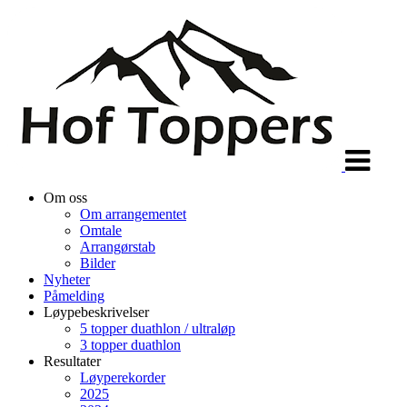
Veksle
navigasjon
Om oss
Om arrangementet
Omtale
Arrangørstab
Bilder
Nyheter
Påmelding
Løypebeskrivelser
5 topper duathlon / ultraløp
3 topper duathlon
Resultater
Løyperekorder
2025