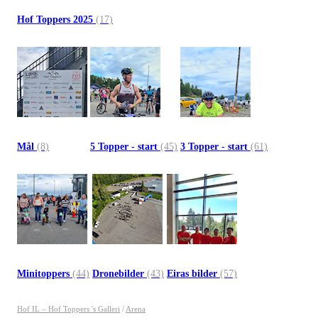
Hof Toppers 2025
(17)
Mål
(8)
5 Topper - start
(45)
3 Topper - start
(61)
Minitoppers
(44)
Dronebilder
(43)
Eiras bilder
(57)
Hof IL – Hof Toppers 's Galleri
/
Arena