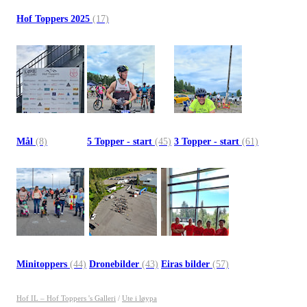
Hof Toppers 2025
(17)
Mål
(8)
5 Topper - start
(45)
3 Topper - start
(61)
Minitoppers
(44)
Dronebilder
(43)
Eiras bilder
(57)
Hof IL – Hof Toppers 's Galleri
/
Ute i løypa