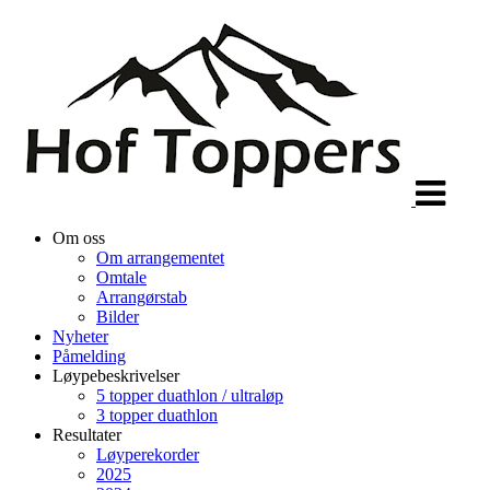
Veksle
navigasjon
Om oss
Om arrangementet
Omtale
Arrangørstab
Bilder
Nyheter
Påmelding
Løypebeskrivelser
5 topper duathlon / ultraløp
3 topper duathlon
Resultater
Løyperekorder
2025