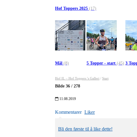
Hof Toppers 2025
(17)
Mål
(8)
5 Topper - start
(45)
3 Topp
Hof IL – Hof Toppers 's Galleri
/
Start
Bilde
36
/
278
11.08.2019
Kommentarer
Liker
Bli den første til å like dette!