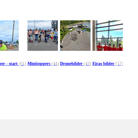
er - start
(61)
Minitoppers
(44)
Dronebilder
(43)
Eiras bilder
(57)