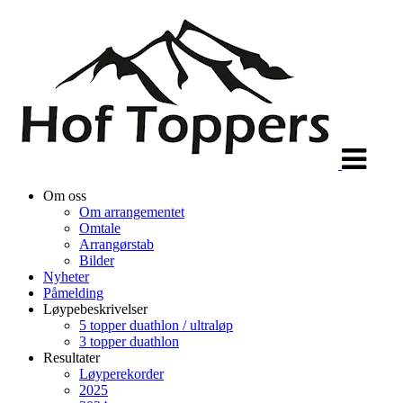
Veksle
navigasjon
Om oss
Om arrangementet
Omtale
Arrangørstab
Bilder
Nyheter
Påmelding
Løypebeskrivelser
5 topper duathlon / ultraløp
3 topper duathlon
Resultater
Løyperekorder
2025