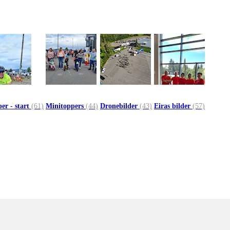
er - start
(61)
Minitoppers
(44)
Dronebilder
(43)
Eiras bilder
(57)