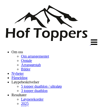
Veksle
navigasjon
Om oss
Om arrangementet
Omtale
Arrangørstab
Bilder
Nyheter
Påmelding
Løypebeskrivelser
5 topper duathlon / ultraløp
3 topper duathlon
Resultater
Løyperekorder
2025