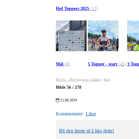
Hof Toppers 2025
(17)
Mål
(8)
5 Topper - start
(45)
3 Topp
Hof IL – Hof Toppers 's Galleri
/
Start
Bilde
56
/
278
11.08.2019
Kommentarer
Liker
Bli den første til å like dette!