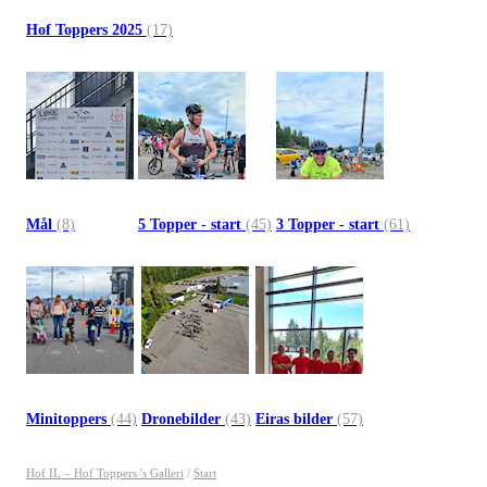
Hof Toppers 2025
(17)
Mål
(8)
5 Topper - start
(45)
3 Topper - start
(61)
Minitoppers
(44)
Dronebilder
(43)
Eiras bilder
(57)
Hof IL – Hof Toppers 's Galleri
/
Start