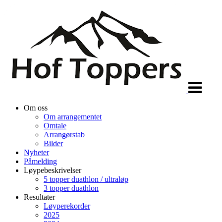
Veksle
navigasjon
Om oss
Om arrangementet
Omtale
Arrangørstab
Bilder
Nyheter
Påmelding
Løypebeskrivelser
5 topper duathlon / ultraløp
3 topper duathlon
Resultater
Løyperekorder
2025