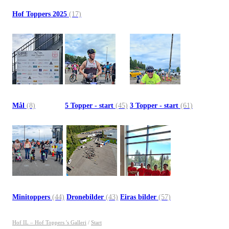
Hof Toppers 2025
(17)
Mål
(8)
5 Topper - start
(45)
3 Topper - start
(61)
Minitoppers
(44)
Dronebilder
(43)
Eiras bilder
(57)
Hof IL – Hof Toppers 's Galleri
/
Start