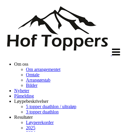
Veksle
navigasjon
Om oss
Om arrangementet
Omtale
Arrangørstab
Bilder
Nyheter
Påmelding
Løypebeskrivelser
5 topper duathlon / ultraløp
3 topper duathlon
Resultater
Løyperekorder
2025